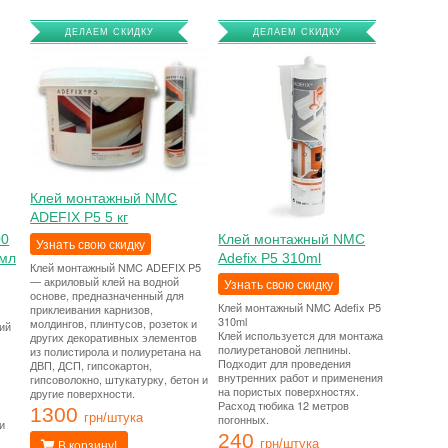
ДЕЛАЕМ СКИДКУ
ДЕЛАЕМ СКИДКУ
Клей монтажный NMC
ADEFIX P5 5 кг
00
Клей монтажный NMC
Узнать свою скидку
 мл
Adefix P5 310ml
Клей монтажный NMC ADEFIX P5
— акриловый клей на водной
Узнать свою скидку
основе, предназначенный для
Клей монтажный NMC Adefix P5
приклеивания карнизов,
310ml
молдингов, плинтусов, розеток и
ий
Клей используется для монтажа
других декоративных элементов
полиуретановой лепнины.
из полистирола и полиуретана на
Подходит для проведения
ДВП, ДСП, гипсокартон,
внутренних работ и применения
гипсоволокно, штукатурку, бетон и
на пористых поверхностях.
другие поверхности.
Расход тюбика 12 метров
1300
грн/штука
погонных.
и
240
грн/штука
В корзину!