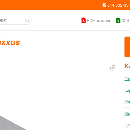
044 332-33
PDF-каталог
XLS-
uxxus
К
Гл
Ка
Ко
Мо
Пл