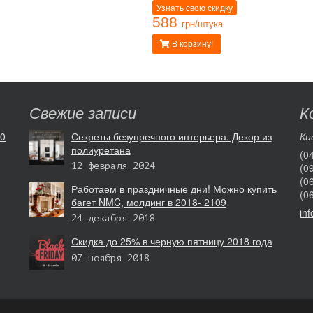
Узнать свою скидку
588
грн/штука
В корзину!
Свежие записи
К
10
Секреты безупречного интерьера. Декор из
Ки
полиуретана
(0
(0
12 февраля 2024
(0
Работаем в праздничные дни! Можно купить
(0
багет NMC, молдинг в 2018- 2109
in
24 декабря 2018
Скидка до 25% в черную пятницу 2018 года
07 ноября 2018