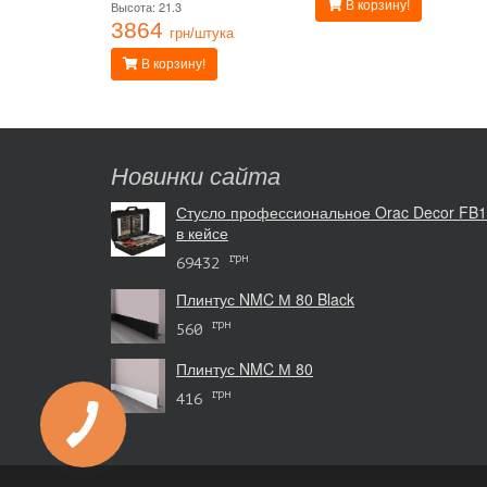
Высота: 21.3
В корзину!
3864
грн/штука
В корзину!
Новинки сайта
Стусло профессиональное Orac Decor FB
в кейсе
грн
69432
Плинтус NMC М 80 Black
грн
560
Плинтус NMC М 80
грн
416