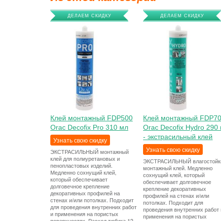
ДЕЛАЕМ СКИДКУ
ДЕЛАЕМ СКИДКУ
Клей монтажный FDP500
Клей монтажный FDP7
Orac Decofix Pro 310 мл
Orac Decofix Hydro 290
- экстрасильный клей
Узнать свою скидку
Узнать свою скидку
ЭКСТРАСИЛЬНЫЙ монтажный
клей для полиуретановых и
ЭКСТРАСИЛЬНЫЙ влагостойк
пенопластовых изделий.
монтажный клей. Медленно
Медленно сохнущий клей,
сохнущий клей, который
который обеспечивает
обеспечивает долговечное
долговечное крепление
крепление декоративных
декоративных профилей на
профилей на стенах и/или
стенах и/или потолках. Подходит
потолках. Подходит для
для проведения внутренних работ
проведения внутренних работ 
и применения на пористых
применения на пористых
поверхностях. Расход тюбика 12