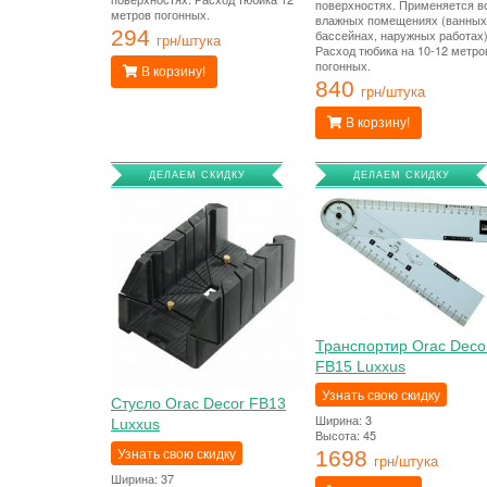
поверхностях. Применяется в
метров погонных.
влажных помещениях (ванных
294
бассейнах, наружных работах)
грн/штука
Расход тюбика на 10-12 метро
погонных.
В корзину!
840
грн/штука
В корзину!
ДЕЛАЕМ СКИДКУ
ДЕЛАЕМ СКИДКУ
Транспортир Orac Deco
FB15 Luxxus
Узнать свою скидку
Стусло Orac Decor FB13
Ширина: 3
Luxxus
Высота: 45
Узнать свою скидку
1698
грн/штука
Ширина: 37