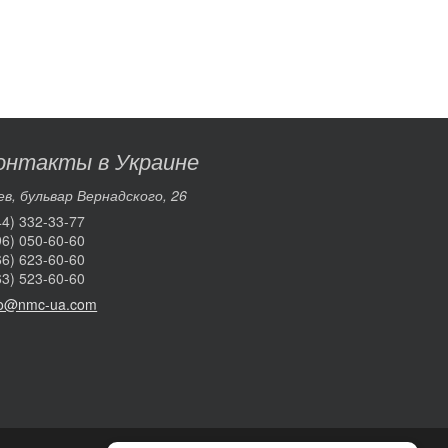
онтакты в Украине
ев, бульвар Вернадского, 26
44) 332-33-77
96) 050-60-60
66) 623-60-60
63) 523-60-60
fo@nmc-ua.com