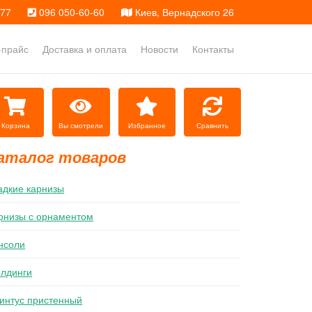
-77
096 050-60-60
Киев, Вернадского 26
прайс
Доставка и оплата
Новости
Контакты
Вы смотрели
Избранное
Сравнить
Корзина
аталог товаров
адкие карнизы
рнизы с орнаментом
нсоли
лдинги
интус пристенный