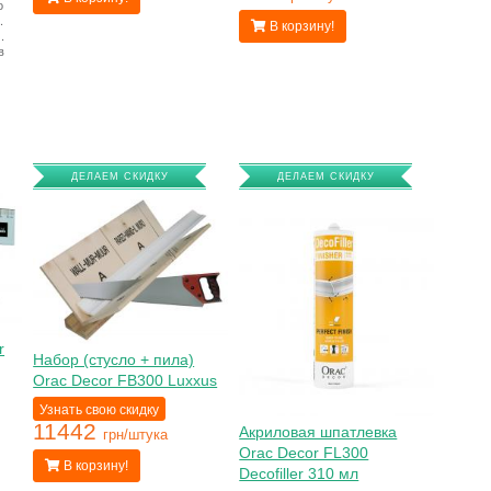
о
.
В корзину!
.
в
ДЕЛАЕМ СКИДКУ
ДЕЛАЕМ СКИДКУ
r
Набор (стусло + пила)
Orac Decor FB300 Luxxus
Узнать свою скидку
11442
Акриловая шпатлевка
грн/штука
Orac Decor FL300
В корзину!
Decofiller 310 мл