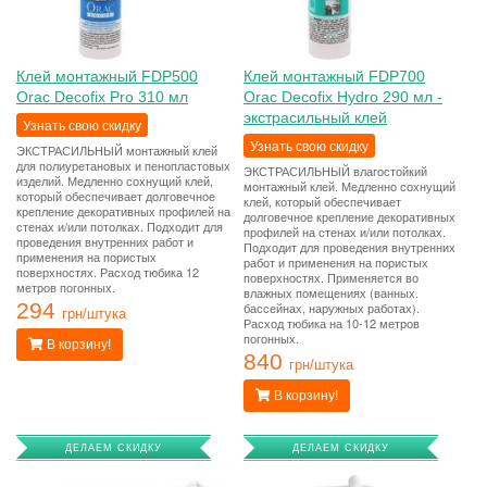
Клей монтажный FDP500
Клей монтажный FDP700
Orac Decofix Pro 310 мл
Orac Decofix Hydro 290 мл -
экстрасильный клей
Узнать свою скидку
Узнать свою скидку
ЭКСТРАСИЛЬНЫЙ монтажный клей
для полиуретановых и пенопластовых
ЭКСТРАСИЛЬНЫЙ влагостойкий
изделий. Медленно сохнущий клей,
монтажный клей. Медленно сохнущий
который обеспечивает долговечное
клей, который обеспечивает
крепление декоративных профилей на
долговечное крепление декоративных
стенах и/или потолках. Подходит для
профилей на стенах и/или потолках.
проведения внутренних работ и
Подходит для проведения внутренних
применения на пористых
работ и применения на пористых
поверхностях. Расход тюбика 12
поверхностях. Применяется во
метров погонных.
влажных помещениях (ванных.
294
бассейнах, наружных работах).
грн/штука
Расход тюбика на 10-12 метров
погонных.
В корзину!
840
грн/штука
В корзину!
ДЕЛАЕМ СКИДКУ
ДЕЛАЕМ СКИДКУ