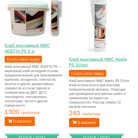
Клей монтажный NMC
ADEFIX P5 5 кг
Узнать свою скидку
Клей монтажный NMC Adefix
P5 310ml
Клей монтажный NMC ADEFIX P5 —
акриловый клей на водной основе,
Узнать свою скидку
предназначенный для приклеивания
карнизов, молдингов, плинтусов,
Клей монтажный NMC Adefix P5 310ml
розеток и других декоративных
Клей используется для монтажа
элементов из полистирола и
полиуретановой лепнины. Подходит
полиуретана на ДВП, ДСП,
для проведения внутренних работ и
гипсокартон, гипсоволокно,
применения на пористых
штукатурку, бетон и другие
поверхностях. Расход тюбика 12
поверхности.
метров погонных.
1300
240
грн/штука
грн/штука
В корзину!
В корзину!
ДЕЛАЕМ СКИДКУ
ДЕЛАЕМ СКИДКУ