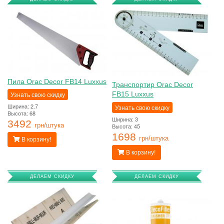
Пила Orac Decor FB14 Luxxus
Транспортир Orac Decor
Узнать свою скидку
FB15 Luxxus
Ширина: 2.7
Узнать свою скидку
Высота: 68
Ширина: 3
3492
Высота: 45
грн/штука
1698
грн/штука
В корзину!
В корзину!
ДЕЛАЕМ СКИДКУ
ДЕЛАЕМ СКИДКУ