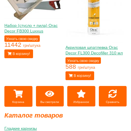
Набор (стусло + пила) Orac
Decor FB300 Luxxus
Узнать свою скидку
11442
грн/штука
Акриловая шпатлевка Orac
Decor FL300 Decofiller 310 мл
В корзину!
Узнать свою скидку
588
грн/штука
В корзину!
Вы смотрели
Избранное
Сравнить
Корзина
Каталог товаров
Гладкие карнизы