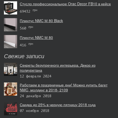
Стусло профессиональное Orac Decor FB10 в кейсе
грн
69432
Плинтус NMC М 80 Black
грн
560
Плинтус NMC М 80
грн
416
Свежие записи
Секреты безупречного интерьера. Декор из
полиуретана
12 февраля 2024
Работаем в праздничные дни! Можно купить багет
NMC, молдинг в 2018- 2109
24 декабря 2018
Скидка до 25% в черную пятницу 2018 года
07 ноября 2018