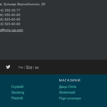
їв, бульвар Вернадського, 26
44) 332-33-77
96) 050-60-60
66) 623-60-60
63) 523-60-60
fo@nmc-ua.com
Укр |
Eng
|
ру
МАГАЗИНИ
Crystalit
Двері Omis
Sauberg
Stickerwall
Plastolit
Рідкі шпалери