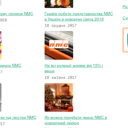
Ро
тажу ліпнини NMC
Графік роботи представництва NMC
Су
в Україні в новорічні свята 2018
2018
18 грудня 2017
а декор NMC
На всі колекції знижки від 15% і
вище
17
18 квітня 2017
тки під люстри NMC
Як можна придбати декор NMC в
новорічний період
017