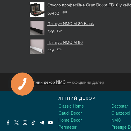
Стусло професійне Orac Decor FB10 у кейс
грн
69432
Плінтус NMC М 80 Black
грн
560
Плінтус NMC М 80
грн
416
Ліпний декор NMC
— офіційний дилер
ЛІПНИЙ ДЕКОР
Classic Home
Decostar
Gaudi Decor
Glanzepol
Home Decor
NMC
Perimeter
Prestige D