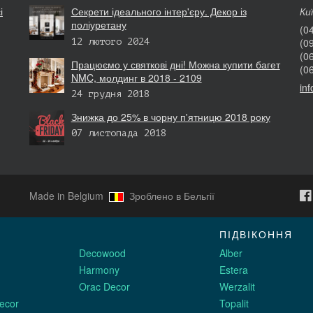
і
Секрети ідеального інтер'єру. Декор із
Ки
поліуретану
(0
(0
12 лютого 2024
(0
Працюємо у святкові дні! Можна купити багет
(0
NMC, молдинг в 2018 - 2109
in
24 грудня 2018
Знижка до 25% в чорну п'ятницю 2018 року
07 листопада 2018
Made in Belgium
Зроблено в Бельгії
ПІДВІКОННЯ
Decowood
Alber
Harmony
Estera
Orac Decor
Werzalit
ecor
Topalit