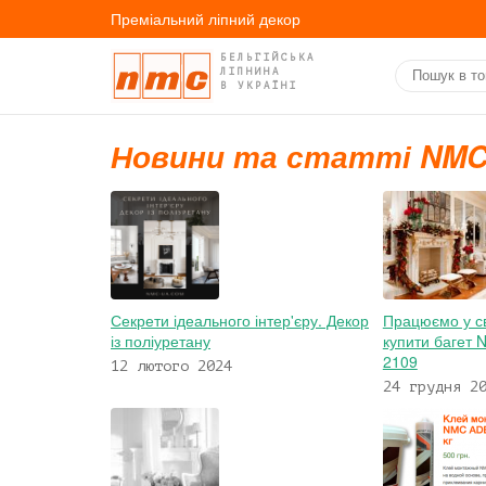
Преміальний ліпний декор
БЕЛЬГІЙСЬКА
ЛІПНИНА
В УКРАЇНІ
Новини та статті NM
Секрети ідеального інтер'єру. Декор
Працюємо у св
із поліуретану
купити багет 
2109
12 лютого 2024
24 грудня 2