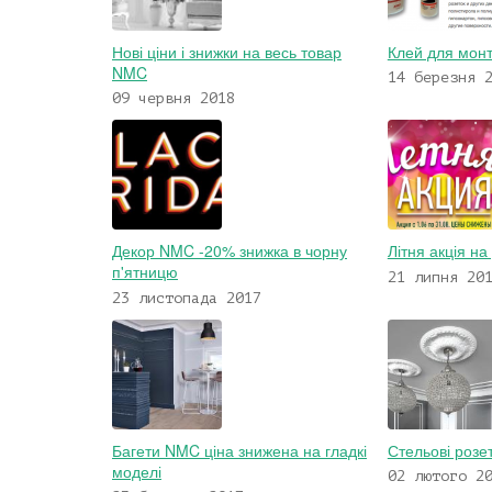
Нові ціни і знижки на весь товар
Клей для мон
NMC
14 березня 
09 червня 2018
Декор NMC -20% знижка в чорну
Літня акція н
п'ятницю
21 липня 20
23 листопада 2017
Багети NMC ціна знижена на гладкі
Стельові розе
моделі
02 лютого 2