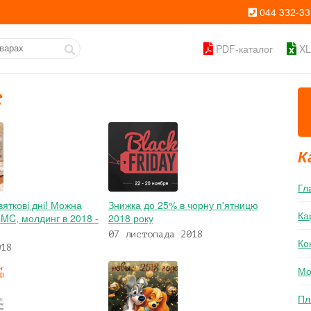
044 332-33
PDF-каталог
XL
C
К
Гл
яткові дні! Можна
Знижка до 25% в чорну п'ятницю
Ка
NMC, молдинг в 2018 -
2018 року
07 листопада 2018
Ко
018
Мо
Пл