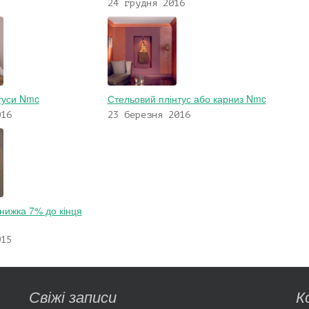
24 грудня 2016
нтуси Nmc
Стельовий плінтус або карниз Nmc
016
23 березня 2016
нижка 7% до кінця
015
Свіжі записи
К