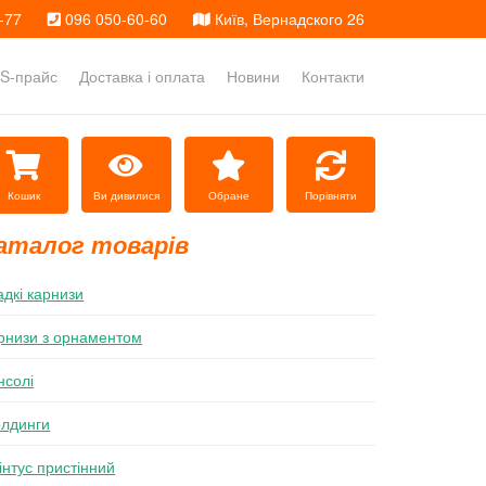
-77
096 050-60-60
Київ, Вернадского 26
S-прайс
Доставка і оплата
Новини
Контакти
Ви дивилися
Обране
Порівняти
Кошик
аталог товарів
адкі карнизи
рнизи з орнаментом
нсолі
лдинги
інтус пристінний