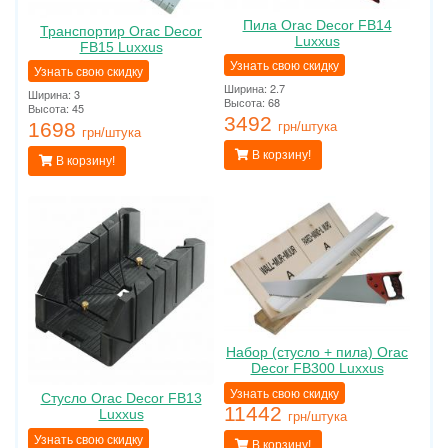
Пила Orac Decor FB14
Транспортир Orac Decor
Luxxus
FB15 Luxxus
Узнать свою скидку
Узнать свою скидку
Ширина: 2.7
Ширина: 3
Высота: 68
Высота: 45
3492
1698
грн/штука
грн/штука
В корзину!
В корзину!
Набор (стусло + пила) Orac
Decor FB300 Luxxus
Узнать свою скидку
Стусло Orac Decor FB13
11442
Luxxus
грн/штука
Узнать свою скидку
В корзину!