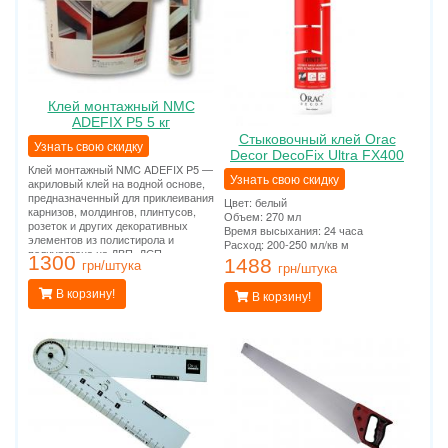
Клей монтажный NMC
ADEFIX P5 5 кг
Стыковочный клей Orac
Узнать свою скидку
Decor DecoFix Ultra FX400
Клей монтажный NMC ADEFIX P5 —
Узнать свою скидку
акриловый клей на водной основе,
предназначенный для приклеивания
Цвет: белый
карнизов, молдингов, плинтусов,
Объем: 270 мл
розеток и других декоративных
Время высыхания: 24 часа
элементов из полистирола и
Расход: 200-250 мл/кв м
полиуретана на ДВП, ДСП,
1300
1488
гипсокартон, гипсоволокно,
грн/штука
грн/штука
штукатурку, бетон и другие
поверхности.
В корзину!
В корзину!