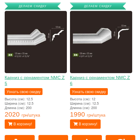
ДЕЛАЕМ СКИДКУ
ДЕЛАЕМ СКИДКУ
Карниз с орнаментом NMC Z
Карниз с орнаментом NMC Z
5
6
Узнать свою скидку
Узнать свою скидку
Высота (см): 12.5
Высота (см): 12
Ширина (см): 12.5
Ширина (см): 12.5
Длинна (см): 200
Длинна (см): 200
2020
1990
грн/штука
грн/штука
В корзину!
В корзину!