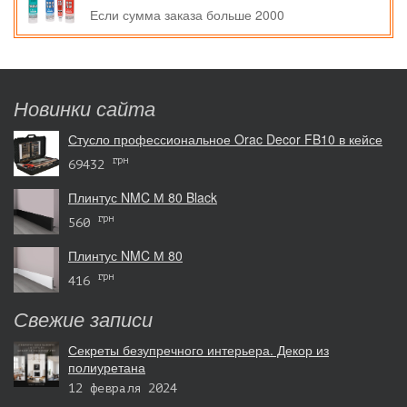
Если сумма заказа больше 2000
Новинки сайта
Стусло профессиональное Orac Decor FB10 в кейсе
грн
69432
Плинтус NMC М 80 Black
грн
560
Плинтус NMC М 80
грн
416
Свежие записи
Секреты безупречного интерьера. Декор из
полиуретана
12 февраля 2024