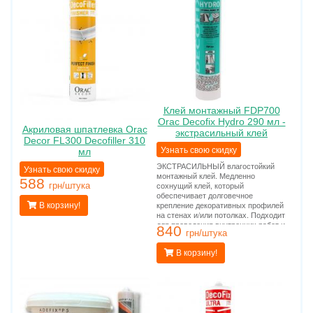
Клей монтажный FDP700
Orac Decofix Hydro 290 мл -
Акриловая шпатлевка Orac
экстрасильный клей
Decor FL300 Decofiller 310
Узнать свою скидку
мл
ЭКСТРАСИЛЬНЫЙ влагостойкий
Узнать свою скидку
монтажный клей. Медленно
588
сохнущий клей, который
грн/штука
обеспечивает долговечное
крепление декоративных профилей
В корзину!
на стенах и/или потолках. Подходит
для проведения внутренних работ и
840
применения на пористых
грн/штука
поверхностях. Применяется во
влажных помещениях (ванных.
В корзину!
бассейнах, наружных работах).
Расход тюбика на 10-12 метров
погонных.