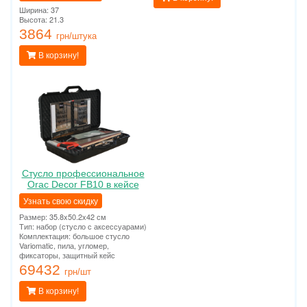
Ширина: 37
Высота: 21.3
3864
грн/штука
В корзину!
Стусло профессиональное
Orac Decor FB10 в кейсе
Узнать свою скидку
Размер: 35.8x50.2x42 см
Тип: набор (стусло с аксессуарами)
Комплектация: большое стусло
Variomatic, пила, угломер,
фиксаторы, защитный кейс
69432
грн/шт
В корзину!