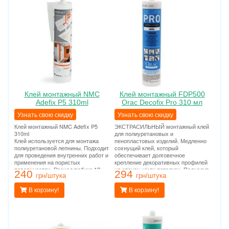
Клей монтажный NMC
Клей монтажный FDP500
Adefix P5 310ml
Orac Decofix Pro 310 мл
Узнать свою скидку
Узнать свою скидку
Клей монтажный NMC Adefix P5
ЭКСТРАСИЛЬНЫЙ монтажный клей
310ml
для полиуретановых и
Клей используется для монтажа
пенопластовых изделий. Медленно
полиуретановой лепнины. Подходит
сохнущий клей, который
для проведения внутренних работ и
обеспечивает долговечное
применения на пористых
крепление декоративных профилей
поверхностях. Расход тюбика 12
на стенах и/или потолках. Подходит
240
294
метров погонных.
грн/штука
для проведения внутренних работ и
грн/штука
применения на пористых
В корзину!
поверхностях. Расход тюбика 12
В корзину!
метров погонных.