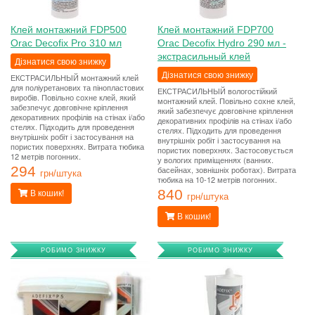
Клей монтажний FDP500
Клей монтажний FDP700
Orac Decofix Pro 310 мл
Orac Decofix Hydro 290 мл -
экстрасильный клей
Дізнатися свою знижку
Дізнатися свою знижку
ЕКСТРАСИЛЬНЫЙ монтажний клей
для поліуретанових та пінопластових
ЕКСТРАСИЛЬНЫЙ вологостійкий
виробів. Повільно сохне клей, який
монтажний клей. Повільно сохне клей,
забезпечує довговічне кріплення
який забезпечує довговічне кріплення
декоративних профілів на стінах і/або
декоративних профілів на стінах і/або
стелях. Підходить для проведення
стелях. Підходить для проведення
внутрішніх робіт і застосування на
внутрішніх робіт і застосування на
пористих поверхнях. Витрата тюбика
пористих поверхнях. Застосовується
12 метрів погонних.
у вологих приміщеннях (ванних.
294
басейнах, зовнішніх роботах). Витрата
грн/штука
тюбика на 10-12 метрів погонних.
840
В кошик!
грн/штука
В кошик!
РОБИМО ЗНИЖКУ
РОБИМО ЗНИЖКУ