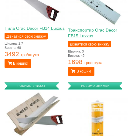
Пила Orac Decor FB14 Luxxus
Транспортир Orac Decor
Дізнатися свою знижку
FB15 Luxxus
Ширина: 2.7
Дізнатися свою знижку
Висота: 68
Ширина: 3
3492
Висота: 45
грн/штука
1698
грн/штука
В кошик!
В кошик!
РОБИМО ЗНИЖКУ
РОБИМО ЗНИЖКУ