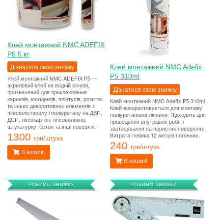
Клей монтажний NMC ADEFIX
P5 5 кг
Дізнатися свою знижку
Клей монтажний NMC Adefix
P5 310ml
Клей монтажний NMC ADEFIX P5 —
акриловий клей на водній основі,
Дізнатися свою знижку
призначений для приклеювання
карнизів, молдингів, плінтусів, розеток
Клей монтажний NMC Adefix P5 310ml
та інших декоративних елементів з
Клей використовується для монтажу
пінополістиролу і поліуретану на ДВП,
поліуретанової ліпнини. Підходить для
ДСП, гіпсокартон, гіпсоволокно,
проведення внутрішніх робіт і
штукатурку, бетон та інші поверхні.
застосування на пористих поверхнях.
Витрата тюбика 12 метрів погонних.
1300
грн/штука
240
грн/штука
В кошик!
В кошик!
РОБИМО ЗНИЖКУ
РОБИМО ЗНИЖКУ