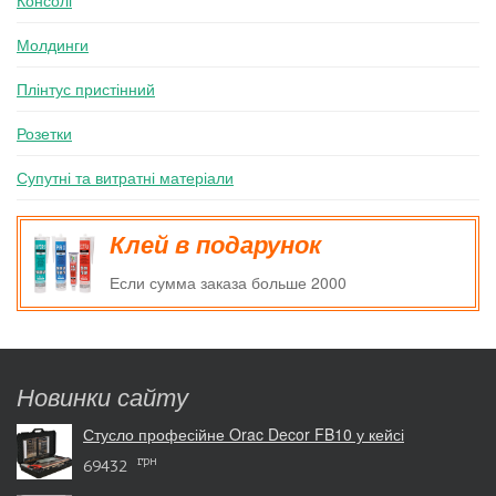
Консолі
Молдинги
Плінтус пристінний
Розетки
Супутні та витратні матеріали
Клей в подарунок
Если сумма заказа больше 2000
Новинки сайту
Стусло професійне Orac Decor FB10 у кейсі
грн
69432