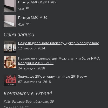
Плінтус NMC М 80 Black
грн
560
Плінтус NMC М 80
грн
416
Свіжі записи
Секрети ідеального інтер'єру. Декор із поліуретану
12 лютого 2024
Працюємо у святкові дні! Можна купити багет NMC,
молдинг в 2018 - 2109
24 грудня 2018
Знижка до 25% в чорну п'ятницю 2018 року
07 листопада 2018
Контакти в Україні
Київ, бульвар Вернадського, 26
(044) 332-33-77