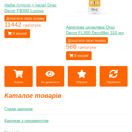
Набір (стусло + пила) Orac
Decor FB300 Luxxus
Дізнатися свою знижку
11442
грн/штука
Акрилова шпаклівка Orac
Decor FL300 Decofiller 310 мл
В кошик!
Дізнатися свою знижку
588
грн/штука
В кошик!
Ви дивилися
Обране
Порівняти
Кошик
Каталог товарів
Гладкі карнизи
Карнизи з орнаментом