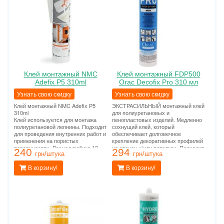
Клей монтажный NMC
Клей монтажный FDP500
Adefix P5 310ml
Orac Decofix Pro 310 мл
Узнать свою скидку
Узнать свою скидку
Клей монтажный NMC Adefix P5
ЭКСТРАСИЛЬНЫЙ монтажный клей
310ml
для полиуретановых и
Клей используется для монтажа
пенопластовых изделий. Медленно
полиуретановой лепнины. Подходит
сохнущий клей, который
для проведения внутренних работ и
обеспечивает долговечное
применения на пористых
крепление декоративных профилей
поверхностях. Расход тюбика 12
на стенах и/или потолках. Подходит
240
294
метров погонных.
грн/штука
для проведения внутренних работ и
грн/штука
применения на пористых
В корзину!
поверхностях. Расход тюбика 12
В корзину!
метров погонных.