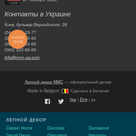
Контакты в Украине
Киев, бульвар Вернадского, 26
(044) 332-33-77
(096) 050-60-60
КНОПКА
СВЯЗИ
(066) 623-60-60
(063) 523-60-60
info@nmc-ua.com
Лепной декор NMC
— официальный дилер
Made in Belgium
Сделано в Бельгии
Укр
|
Eng
| ру
ЛЕПНОЙ ДЕКОР
Classic Home
Decostar
Decowood
Gaudi Decor
Glanzepol
Harmony