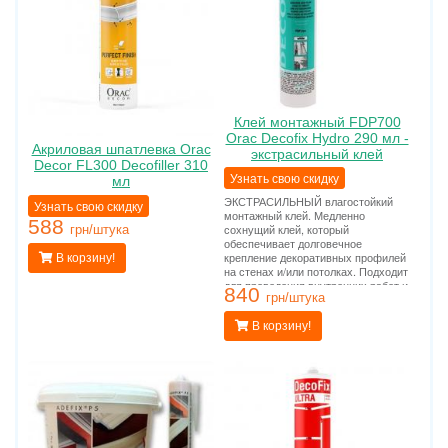
Клей монтажный FDP700
Orac Decofix Hydro 290 мл -
Акриловая шпатлевка Orac
экстрасильный клей
Decor FL300 Decofiller 310
Узнать свою скидку
мл
ЭКСТРАСИЛЬНЫЙ влагостойкий
Узнать свою скидку
монтажный клей. Медленно
588
сохнущий клей, который
грн/штука
обеспечивает долговечное
крепление декоративных профилей
В корзину!
на стенах и/или потолках. Подходит
для проведения внутренних работ и
840
применения на пористых
грн/штука
поверхностях. Применяется во
влажных помещениях (ванных.
В корзину!
бассейнах, наружных работах).
Расход тюбика на 10-12 метров
погонных.