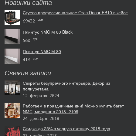
Новинки сайта
Стусло профессиональное Orac Decor FB10 в кейсе
грн
69432
Плинтус NMC М 80 Black
грн
560
Плинтус NMC М 80
грн
416
Свежие записи
Секреты безупречного интерьера. Декор из
полиуретана
12 февраля 2024
Работаем в праздничные дни! Можно купить багет
NMC, молдинг в 2018- 2109
24 декабря 2018
Скидка до 25% в черную пятницу 2018 года
07 ноября 2018