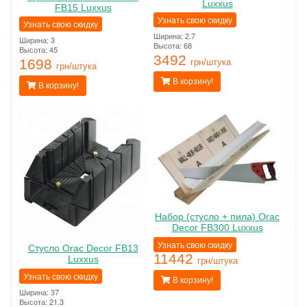
Luxxus
FB15 Luxxus
Узнать свою скидку
Узнать свою скидку
Ширина: 2.7
Ширина: 3
Высота: 68
Высота: 45
3492
1698
грн/штука
грн/штука
В корзину!
В корзину!
Набор (стусло + пила) Orac
Decor FB300 Luxxus
Узнать свою скидку
Стусло Orac Decor FB13
11442
Luxxus
грн/штука
Узнать свою скидку
В корзину!
Ширина: 37
Высота: 21.3