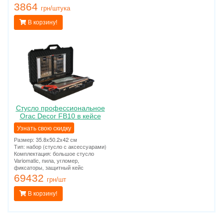
3864
грн/штука
В корзину!
Стусло профессиональное
Orac Decor FB10 в кейсе
Узнать свою скидку
Размер: 35.8x50.2x42 см
Тип: набор (стусло с аксессуарами)
Комплектация: большое стусло
Variomatic, пила, угломер,
фиксаторы, защитный кейс
69432
грн/шт
В корзину!