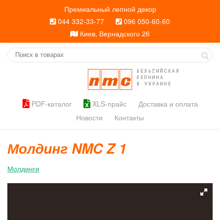
Премиальный лепной декор
044 332-33-77
096 050-60-60
Киев, Вернадского 26
БЕЛЬГИЙСКАЯ
ЛЕПНИНА
В УКРАИНЕ
PDF-каталог
XLS-прайс
Доставка и оплата
Новости
Контакты
Молдинг NMC Z 1
Молдинги