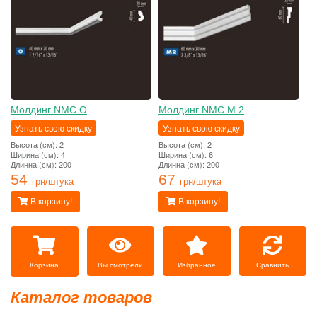
Молдинг NMC O
Молдинг NMC M 2
Узнать свою скидку
Узнать свою скидку
Высота (см): 2
Высота (см): 2
Ширина (см): 4
Ширина (см): 6
Длинна (см): 200
Длинна (см): 200
54
67
грн/штука
грн/штука
В корзину!
В корзину!
Вы смотрели
Избранное
Сравнить
Корзина
Каталог товаров