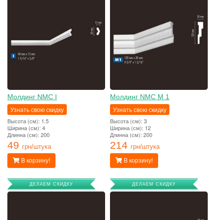
Молдинг NMC I
Молдинг NMC M 1
Узнать свою скидку
Узнать свою скидку
Высота (см): 1.5
Высота (см): 3
Ширина (см): 4
Ширина (см): 12
Длинна (см): 200
Длинна (см): 200
49
214
грн/штука
грн/штука
В корзину!
В корзину!
ДЕЛАЕМ СКИДКУ
ДЕЛАЕМ СКИДКУ