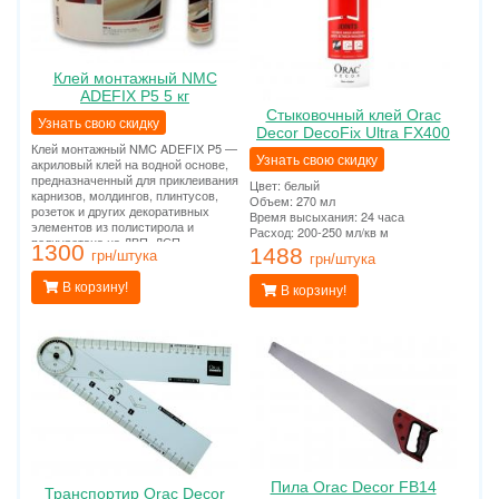
Клей монтажный NMC
ADEFIX P5 5 кг
Стыковочный клей Orac
Узнать свою скидку
Decor DecoFix Ultra FX400
Клей монтажный NMC ADEFIX P5 —
Узнать свою скидку
акриловый клей на водной основе,
предназначенный для приклеивания
Цвет: белый
карнизов, молдингов, плинтусов,
Объем: 270 мл
розеток и других декоративных
Время высыхания: 24 часа
элементов из полистирола и
Расход: 200-250 мл/кв м
полиуретана на ДВП, ДСП,
1300
1488
гипсокартон, гипсоволокно,
грн/штука
грн/штука
штукатурку, бетон и другие
поверхности.
В корзину!
В корзину!
Пила Orac Decor FB14
Транспортир Orac Decor